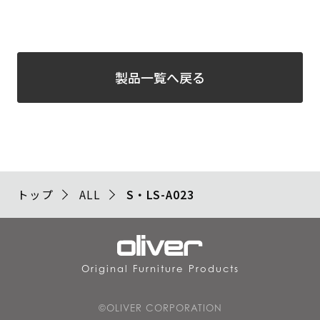
製品一覧へ戻る
トップ
ALL
S・LS-A023
Original Furniture Products
©OLIVER CORPORATION