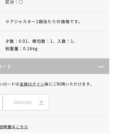
区分：◯
※アジャスター1個当たりの価格です。
才数：0.01、
梱包数：1、
入数：1、
総重量：0.16kg
ロード
ンロードは
会員ログイン
後にご利用いただけます。
DWG(2D)
説明書はこちら