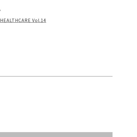
る
HEALTHCARE Vol.14