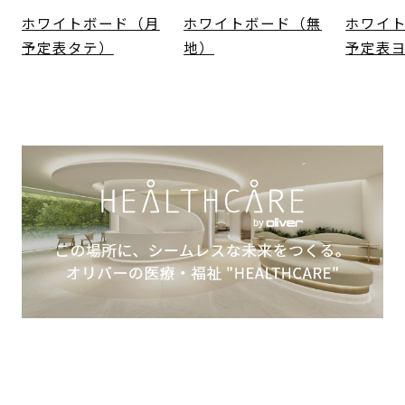
ホワイトボード（月
ホワイトボード（無
ホワイ
予定表タテ）
地）
予定表