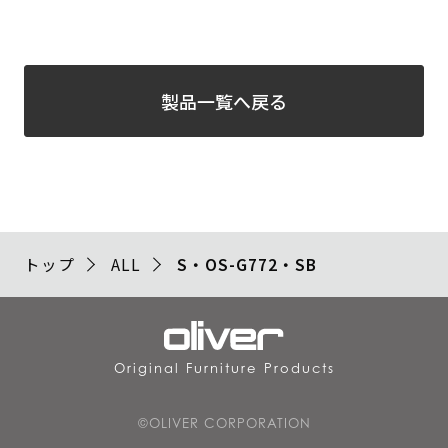
製品一覧へ戻る
トップ
ALL
S・OS-G772・SB
Original Furniture Products
©OLIVER CORPORATION