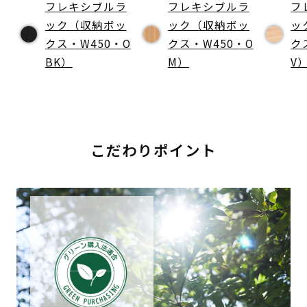
フレキシブルラ
フレキシブルラ
フ
ック（収納ボッ
ック（収納ボッ
ッ
クス・W450・O
クス・W450・O
ク
BK）
M）
V
こだわりポイント