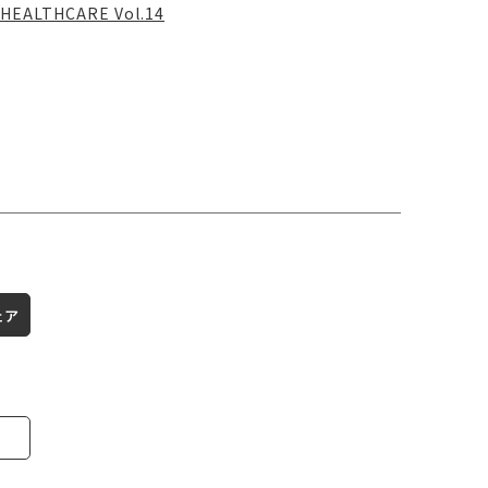
HEALTHCARE Vol.14
ェア