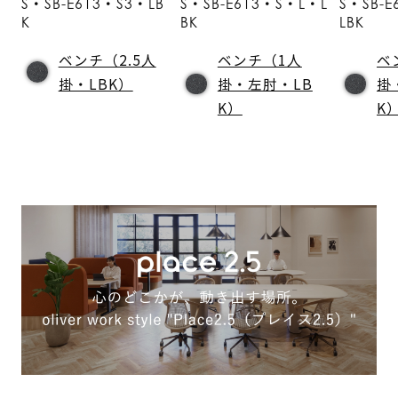
S・SB-E613・S3・LB
S・SB-E613・S・L・L
S・SB-
K
BK
LBK
ベンチ（2.5人
ベンチ（1人
ベ
掛・LBK）
掛・左肘・LB
掛
K）
K