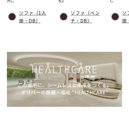
AC
B2
C
ソファ（1人
ソファ（ベン
ソ
掛・DB）
チ・DB）
掛