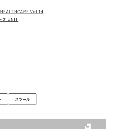
る
HEALTHCARE Vol.14
 UNIT
ー
スツール