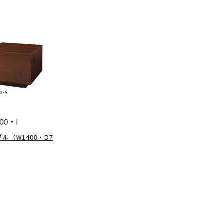
500・I
ル（W1400・D7