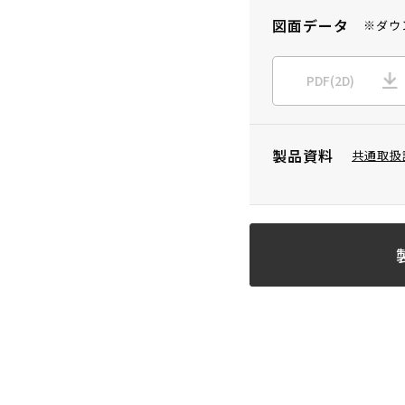
図面データ
※ダウ
PDF(2D)
製品資料
共通取扱