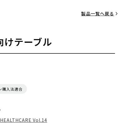
製品一覧へ戻る
向けテーブル
ン購入法適合
る
HEALTHCARE Vol.14