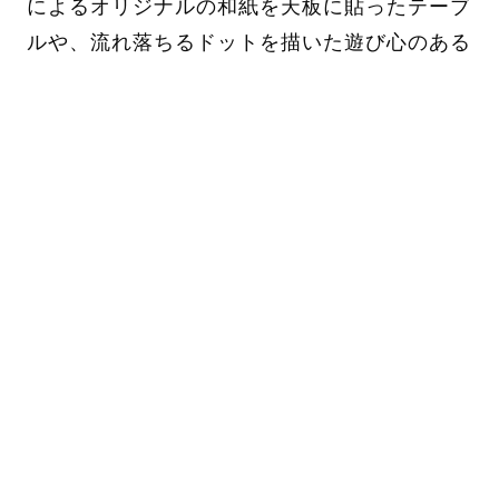
によるオリジナルの和紙を天板に貼ったテーブ
ルや、流れ落ちるドットを描いた遊び心のある
テーブルなど、客室ごとで少しずつ違うデザイ
ンの空間をご体感いただけます。
空間と家具の組み合わせで、新しいホテルなが
らタイムレスな雰囲気のあるインテリアに合わ
せた家具を製作いたしました。