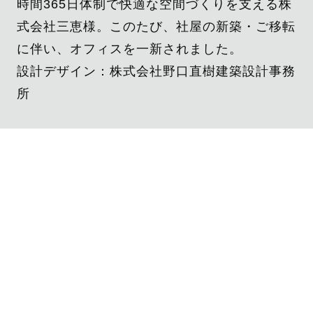
時間365日体制で快適な空間づくりを支える株
式会社三恵様。このたび、社屋の新築・ご移転
に伴い、オフィスを一新されました。
設計デザイン：株式会社野口直樹建築設計事務
所
SCOPE IN THE PROJECT
■内装：計画
■レイアウト：計画
■家具（既製品）：製作・納入
■造作家具：構造設計・製作・納入・デザイン
■意匠照明