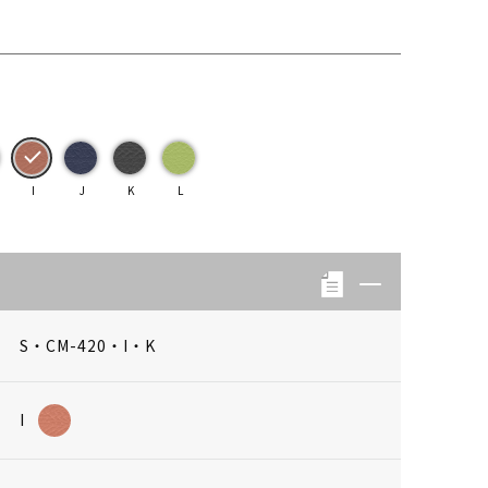
I
J
K
L
S・CM-420・I・K
I