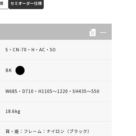
様
セミオーダー仕様
S・CN-70・H・AC・SO
BK
W685・D710・H1105～1220・SH435～550
18.6kg
背・座：フレーム：ナイロン（ブラック）