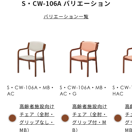
S・CW-106A バリエーション
バリエーション一覧
S・CW-106A・MB・
S・CW-106A・MB・
S・CW-
AC
AC・G
HAC
高齢者施設向け
高齢者施設向け
高
チェア（全肘・
チェア（全肘・
チ
グリップなし・
グリップ付・M
グ
MB）
B）
M