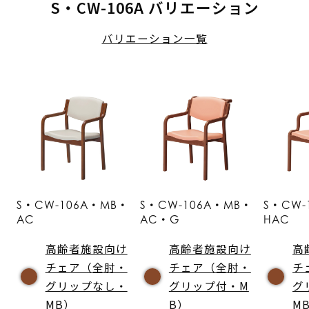
S・CW-106A バリエーション
バリエーション一覧
S・CW-106A・MB・
S・CW-106A・MB・
S・CW-
AC
AC・G
HAC
高齢者施設向け
高齢者施設向け
高
チェア（全肘・
チェア（全肘・
チ
グリップなし・
グリップ付・M
グ
MB）
B）
M