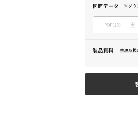
図面データ
※ダウ
PDF(2D)
製品資料
共通取扱