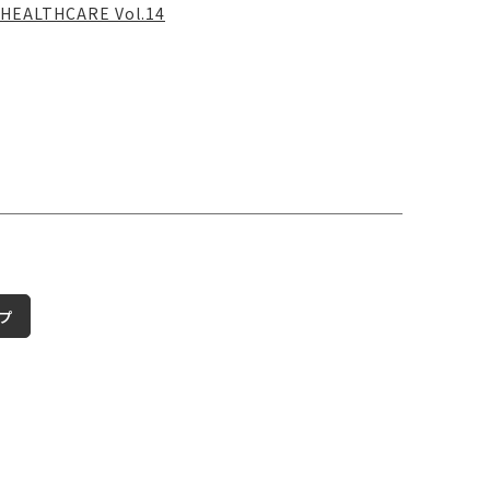
HEALTHCARE Vol.14
プ