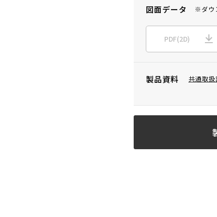
図面データ
※ダウ
PDF(2D)
製品資料
共通取扱