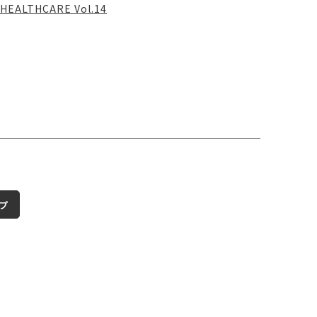
HEALTHCARE Vol.14
プ