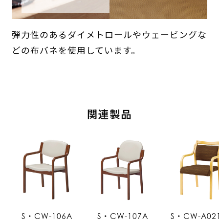
弾力性のあるダイメトロールやウェービングな
どの布バネを使用しています。
関連製品
S・CW-106A
S・CW-107A
S・CW-A02