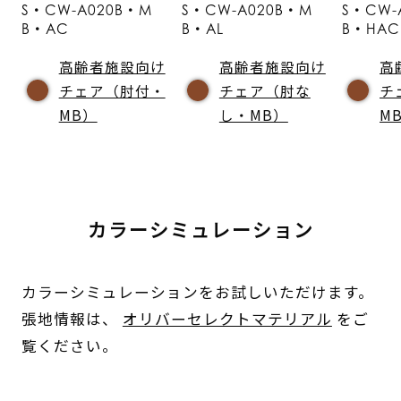
S・CW-A020B・M
S・CW-A020B・M
S・CW-
B・AC
B・AL
B・HAC
高齢者施設向け
高齢者施設向け
高
チェア（肘付・
チェア（肘な
チ
MB）
し・MB）
M
カラーシミュレーション
カラーシミュレーションをお試しいただけます。
張地情報は、
オリバーセレクトマテリアル
をご
覧ください。