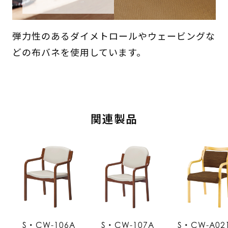
弾力性のあるダイメトロールやウェービングな
どの布バネを使用しています。
関連製品
S・CW-106A
S・CW-107A
S・CW-A02