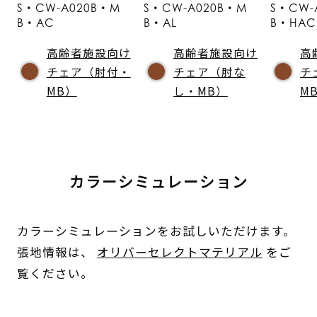
S・CW-A020B・M
S・CW-A020B・M
S・CW-
B・AC
B・AL
B・HAC
高齢者施設向け
高齢者施設向け
高
チェア（肘付・
チェア（肘な
チ
MB）
し・MB）
M
カラーシミュレーション
カラーシミュレーションをお試しいただけます。
張地情報は、
オリバーセレクトマテリアル
をご
覧ください。