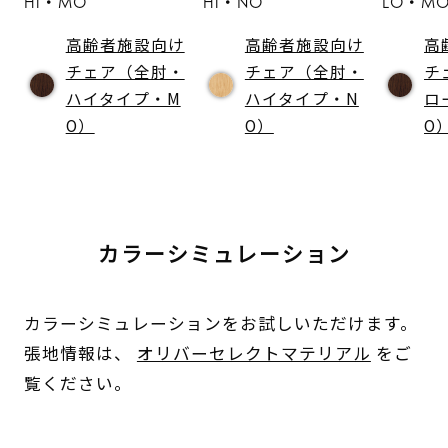
HI・MO
HI・NO
LO・M
高齢者施設向け
高齢者施設向け
高
チェア（全肘・
チェア（全肘・
チ
ハイタイプ・M
ハイタイプ・N
ロ
O）
O）
O
カラーシミュレーション
カラーシミュレーションをお試しいただけます。
張地情報は、
オリバーセレクトマテリアル
をご
覧ください。