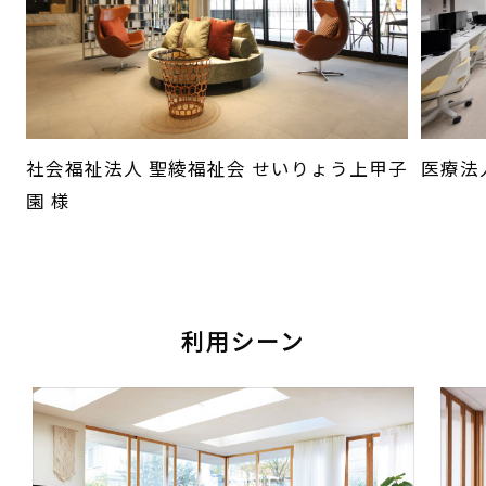
社会福祉法人 聖綾福祉会 せいりょう上甲子
医療法
園 様
利用シーン