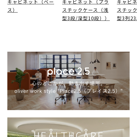
キャビネット（ベー
キャビネット（プラ
キャビ
ス）
スチックケース（浅
スチッ
型3段/深型10段））
型3列2