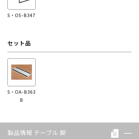
S・OS-B347
セット品
S・OA-B363
B
製品情報 テーブル 脚