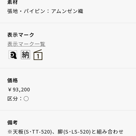
素材
張地・パイピン：アムンゼン織
表示マーク
表示マーク一覧
価格
￥93,200
区分：◯
備考
※天板(S･TT-520)、脚(S･LS-520)と組み合わせ