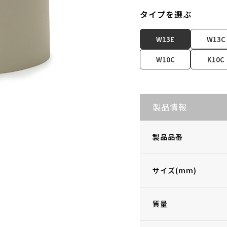
タイプを選ぶ
W13E
W13C
W10C
K10C
製品情報
製品品番
サイズ(mm)
質量