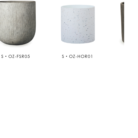
S・OZ-FSR05
S・OZ-HOR01
S・OZ