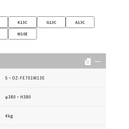
K13C
G13C
A13C
W10E
S・OZ-FE701W13E
φ380・H380
4kg