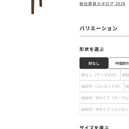
総合家具カタログ 2026
バリエーション
形状を選ぶ
肘なし
中間肘
肘なし（テーブル付）
両
両肘付（コンセント付）
両肘付・Rタイプ（テーブル
両肘付・Rタイプ（コンセン
サイズを選ぶ