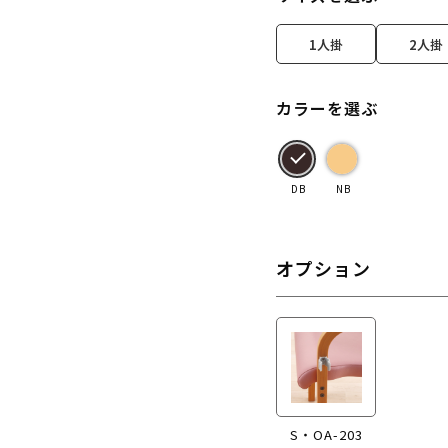
1人掛
2人掛
カラーを選ぶ
DB
NB
オプション
S・OA-203