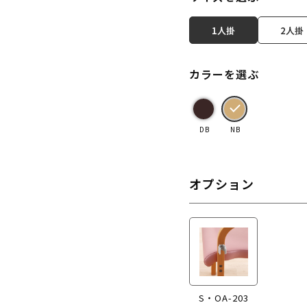
1人掛
2人掛
カラーを選ぶ
DB
NB
オプション
S・OA-203