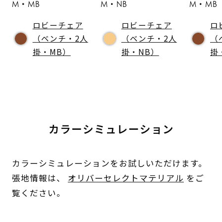
M・MB
M・NB
M・MB
ロビーチェア
ロビーチェア
ロ
（ベンチ・2人
（ベンチ・2人
（
掛・MB）
掛・NB）
掛
カラーシミュレーション
カラーシミュレーションをお試しいただけます。
張地情報は、
オリバーセレクトマテリアル
をご
覧ください。