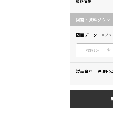
積載情報
図面・資料ダウン
図面データ
※ダウ
PDF(2D)
製品資料
共通取扱