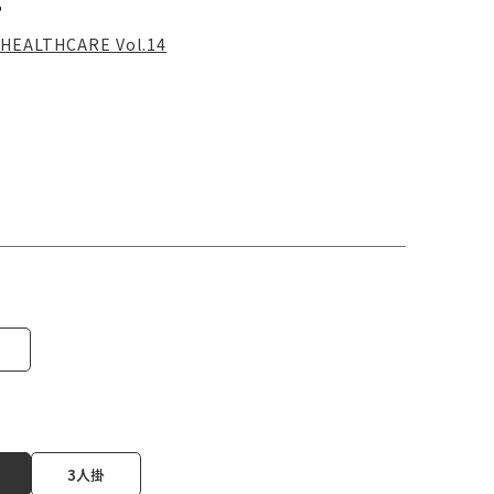
る
HEALTHCARE Vol.14
3人掛