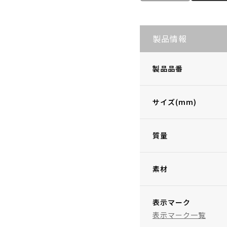
製品情報
製品品番
サイズ(mm)
質量
素材
表示マーク
表示マーク一覧