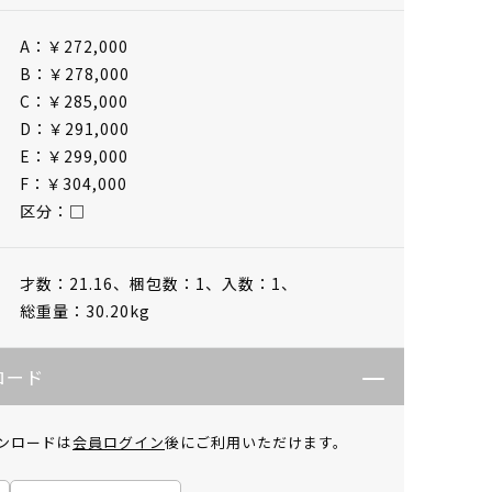
A：￥272,000
B：￥278,000
C：￥285,000
D：￥291,000
E：￥299,000
F：￥304,000
区分：□
才数：21.16、
梱包数：1、
入数：1、
総重量：30.20kg
ロード
ンロードは
会員ログイン
後にご利用いただけます。