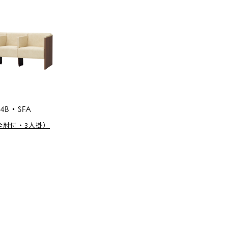
14B・SFA
全肘付・3人掛）