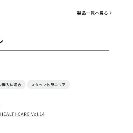
製品一覧へ戻る
ル
ン購入法適合
スタッフ休憩エリア
る
HEALTHCARE Vol.14