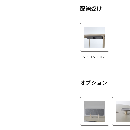
配線受け
S・OA-H820
オプション