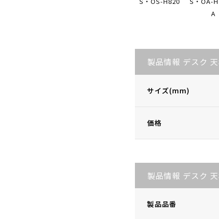
S・OS-H820
S・OA-H
A
製品情報 デスク 
サイズ(mm)
価格
製品情報 デスク 
製品品番