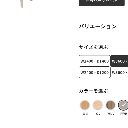
特設ページを見る
バリエーション
サイズを選ぶ
W2400・D1400
W3600・
W2400・D1200
W3600・
カラーを選ぶ
OM
OV
WNV
PWH