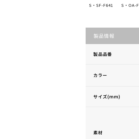
S・SF-F641
S・OA-F
製品情報
製品品番
カラー
サイズ(mm)
素材