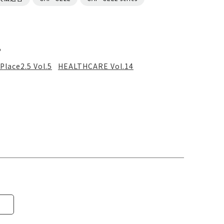
る
Place2.5 Vol.5
HEALTHCARE Vol.14