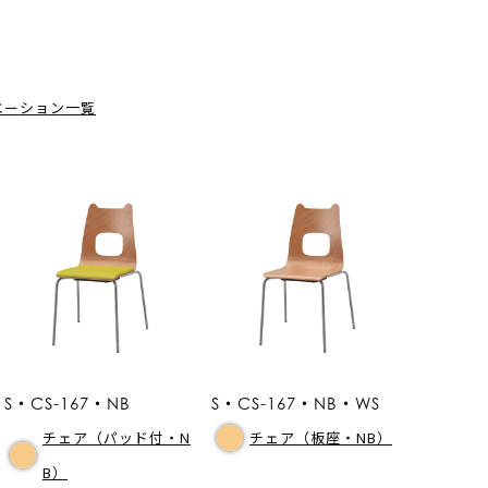
エーション一覧
S・CS-167・NB
S・CS-167・NB・WS
チェア（パッド付・N
チェア（板座・NB）
B）