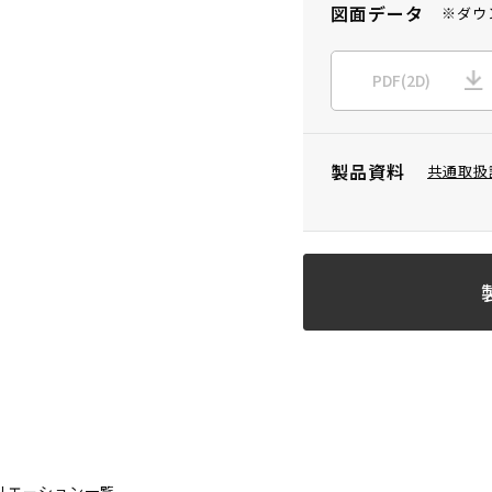
図面データ
※ダウ
PDF(2D)
製品資料
共通取扱
リエーション一覧