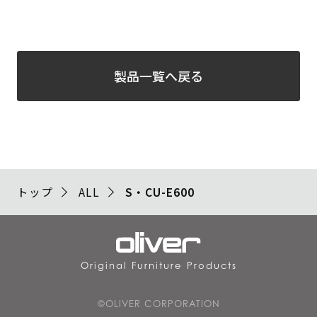
製品一覧へ戻る
トップ
ALL
S・CU-E600
Original Furniture Products
©OLIVER CORPORATION