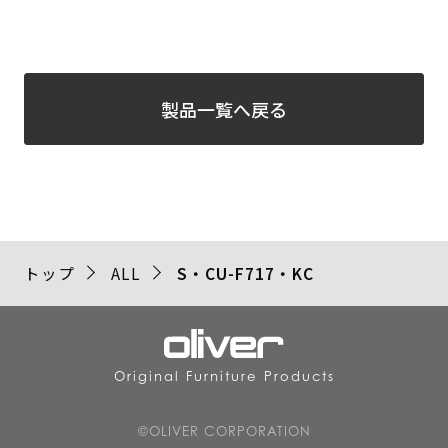
製品一覧へ戻る
トップ
ALL
S・CU-F717・KC
Original Furniture Products
©OLIVER CORPORATION