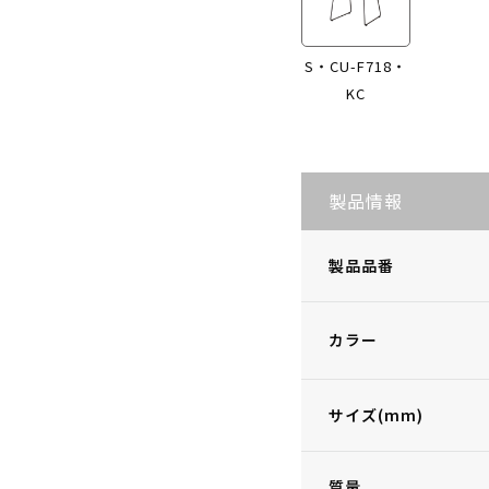
S・CU-F718・
KC
製品情報
製品品番
カラー
サイズ(mm)
質量