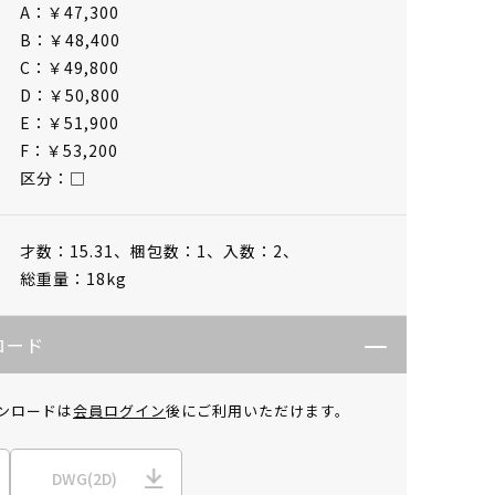
A：￥47,300
B：￥48,400
C：￥49,800
D：￥50,800
E：￥51,900
F：￥53,200
区分：□
才数：15.31、
梱包数：1、
入数：2、
総重量：18kg
ロード
ンロードは
会員ログイン
後にご利用いただけます。
DWG(2D)