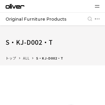
Original Furniture Products
S・KJ-D002・T
トップ
ALL
S・KJ-D002・T