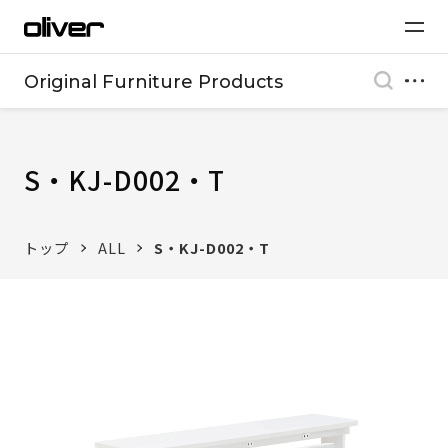
Original Furniture Products
S・KJ-D002・T
トップ
ALL
S・KJ-D002・T