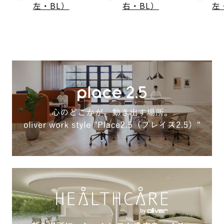
左・BL）
右・BL）
左