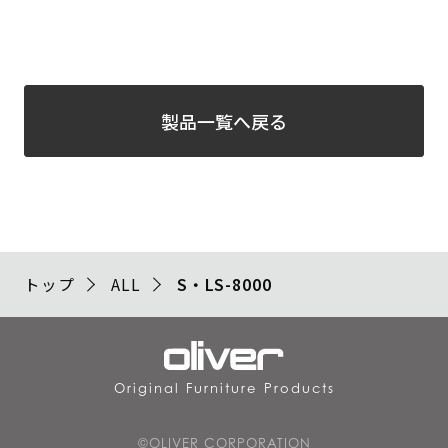
製品一覧へ戻る
トップ
ALL
S・LS-8000
Original Furniture Products
©OLIVER CORPORATION