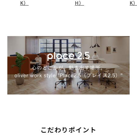
K）
H）
K
こだわりポイント