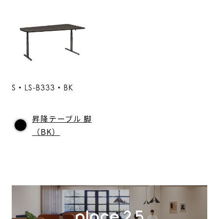
S・LS-B333・BK
昇降テーブル 脚
（BK）