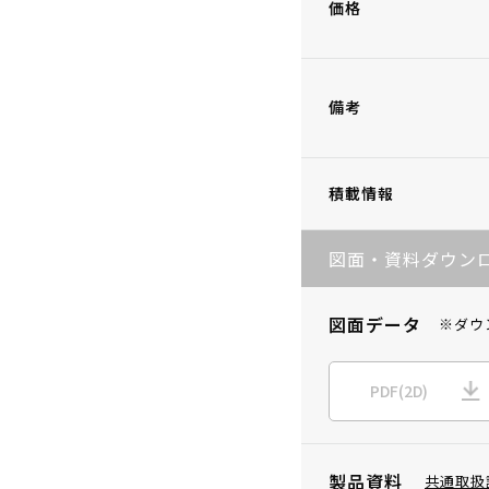
価格
備考
積載情報
図面・資料ダウン
図面データ
※ダウ
PDF(2D)
製品資料
共通取扱