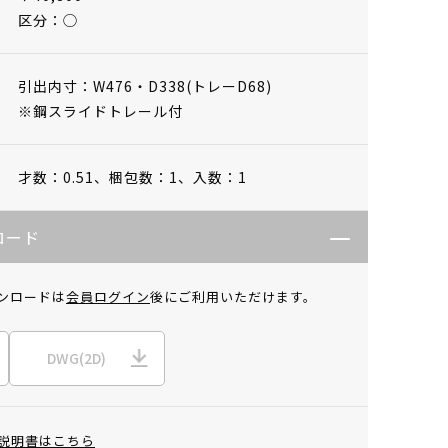
区分：◯
引出内寸：W476・D338(トレーD68)
※鋼スライドトレール付
才数：0.51、
梱包数：1、
入数：1
ロード
ンロードは
会員ログイン
後にご利用いただけます。
DWG(2D)
説明書はこちら