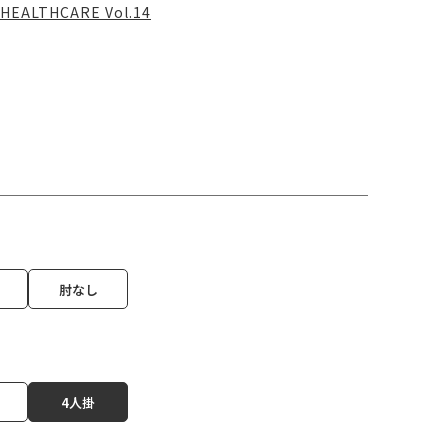
HEALTHCARE Vol.14
肘なし
4人掛