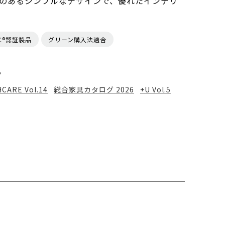
のあるシンプルなデザインで、優れたインテリ
。
SC®認証製品
グリーン購入法適合
る
CARE Vol.14
総合家具カタログ 2026
+U Vol.5