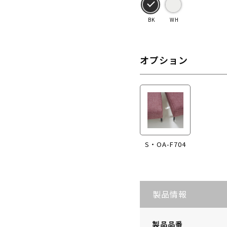
BK
WH
オプション
S・OA-F704
製品情報
製品品番