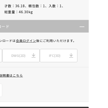
才数：36.18、
梱包数：1、
入数：1、
総重量：46.30kg
ロード
ンロードは
会員ログイン
後にご利用いただけます。
DWG(2D)
IFC(3D)
説明書はこちら