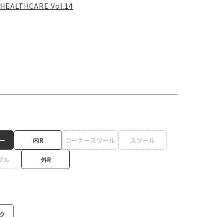
HEALTHCARE Vol.14
ー
内R
コーナースツール
スツール
ブル
外R
ク