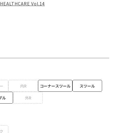
HEALTHCARE Vol.14
ー
内R
コーナースツール
スツール
ブル
外R
ク